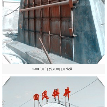
斜井矿用门,斜风井口用防爆门