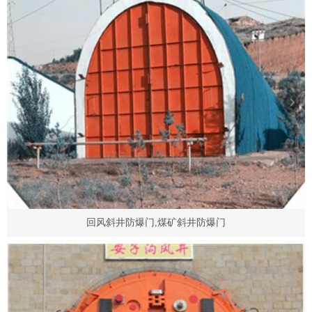
回风斜井防爆门,煤矿斜井防爆门