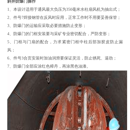
斜井防爆门操作
1、本设计适用于通风最大负压为350毫米水柱扇风机为抽出式；
2、件号7焊接钢管在反风时应用，正常工作时不用要妥善保管；
3、防爆门的运输应采取必要措施防止变形；
4、防爆门的门框安装要与采矿专业密切配合，严防变形；
5、门框与门扇的配合，力求紧密门框中柱后部加胶皮防止漏
风；
6、件号3合页安装时加油润滑要保证灵活，防止锈死、逼劲；
7、防爆门全部应涂红色樟丹，再涂黑色油漆。